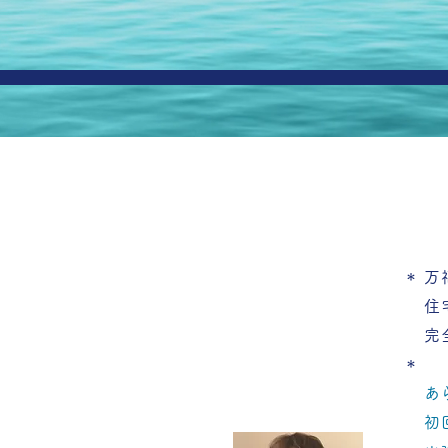
＊
万
住
完
＊
​
初