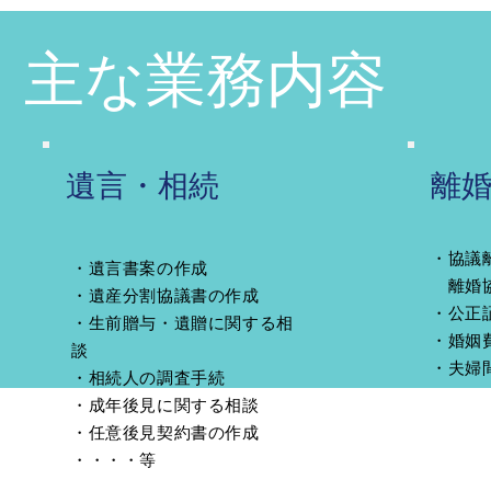
主な業務内容
遺言・相続
離
・協議
・遺言書案の作成
離婚協
・遺産分割協議書の作成
・公正
・生前贈与・遺贈に関する相
・婚姻
談
​・夫
・相続人の調査手続
・成年後見に関する相談
・任意後見契約書の作成
​・・・・等