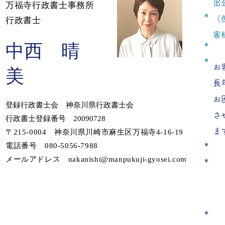
出
万福寺行政書士事務所
＊
（
​行政書士
客
中西 晴
＊
＊
お
美
長
お
登録行政書士会 神奈川県行政書士会
さ
​行政書士登録番号 20090728
ま
〒215-0004
神奈川県川崎市麻生区万福寺4-16-19
＊
電話番号 080-5056-7988
メールアドレス
nakanishi@manpukuji-gyosei.com
＊
＊